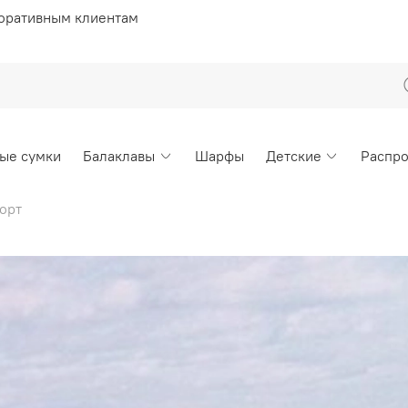
оративным клиентам
ые сумки
Балаклавы
Шарфы
Детские
Распр
орт