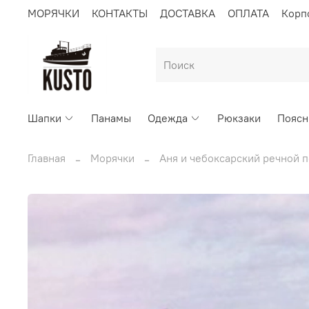
МОРЯЧКИ
КОНТАКТЫ
ДОСТАВКА
ОПЛАТА
Корп
Шапки
Панамы
Одежда
Рюкзаки
Поясн
Главная
Морячки
Аня и чебоксарский речной п