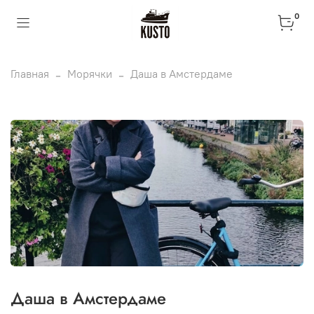
0
Главная
Морячки
Даша в Амстердаме
Даша в Амстердаме