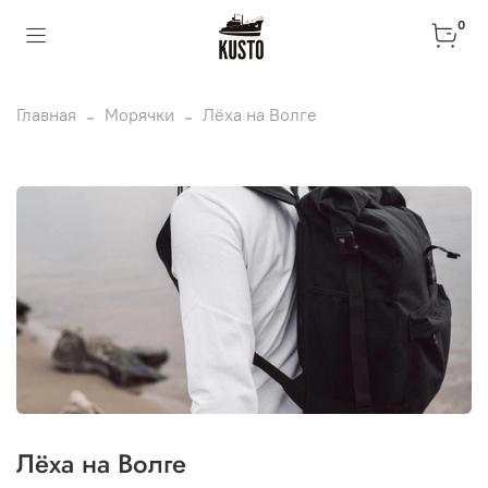
0
Главная
Морячки
Лёха на Волге
Лёха на Волге