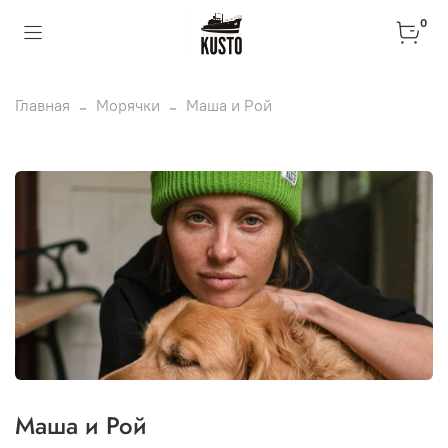
0
Главная
Морячки
Маша и Рой
Маша и Рой