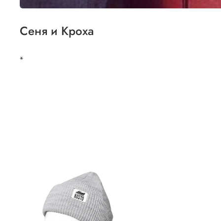
Сеня и Кроха
*