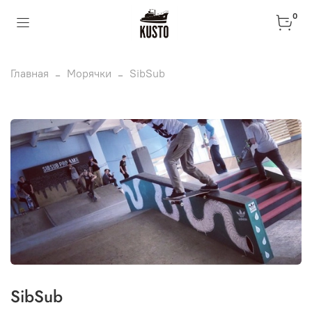
0
Главная
Морячки
SibSub
SibSub