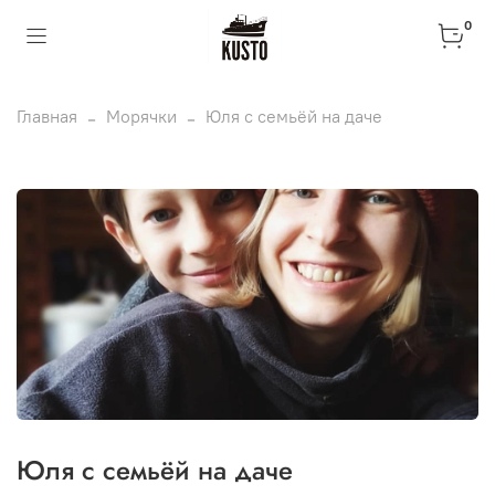
0
Главная
Морячки
Юля с семьёй на даче
Юля с семьёй на даче