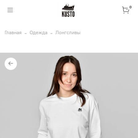
0
Главная
Одежда
Лонгсливы