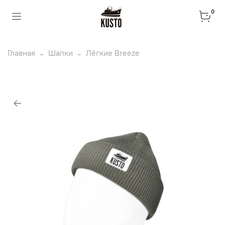
0
Главная
Шапки
Лёгкие Breeze