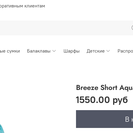
оративным клиентам
ые сумки
Балаклавы
Шарфы
Детские
Распр
Breeze Short Aq
1550.00 руб
В 