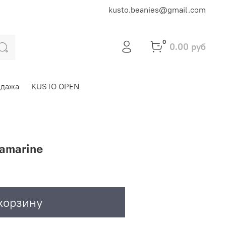
kusto.beanies@gmail.com
0
0.00 руб
одажа
KUSTO OPEN
uamarine
корзину