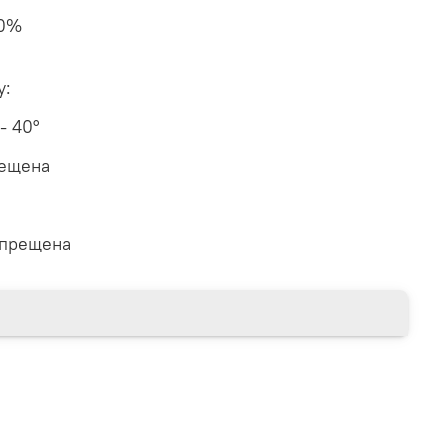
50%
у:
 - 40°
рещена
апрещена