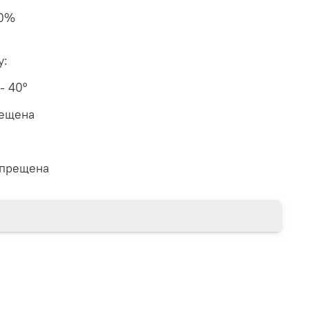
50%
у:
 - 40°
рещена
апрещена