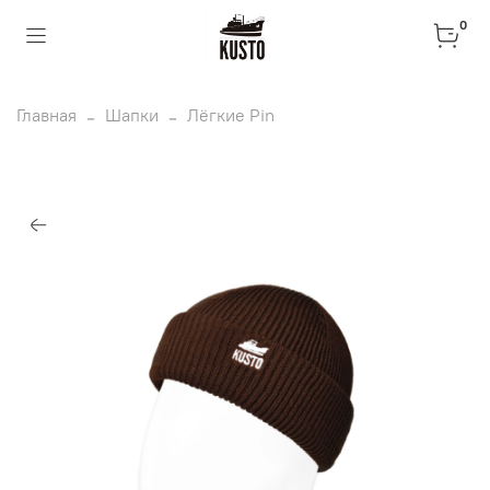
0
Главная
Шапки
Лёгкие Pin