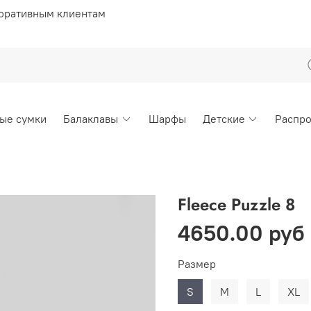
оративным клиентам
ые сумки
Балаклавы
Шарфы
Детские
Распр
Fleece Puzzle 8
4650.00 руб
Размер
S
M
L
XL