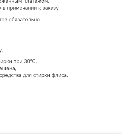
ложенным платежом.
 в примечании к заказу.
тов обязательно.
у:
тирки
при 30
°С,
рещена,
редства для стирки флиса,