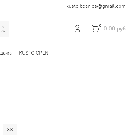
kusto.beanies@gmail.com
0
0.00 руб
одажа
KUSTO OPEN
XS