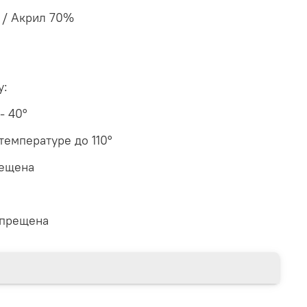
 / Акрил 70%
у:
 - 40°
температуре до 110°
рещена
апрещена