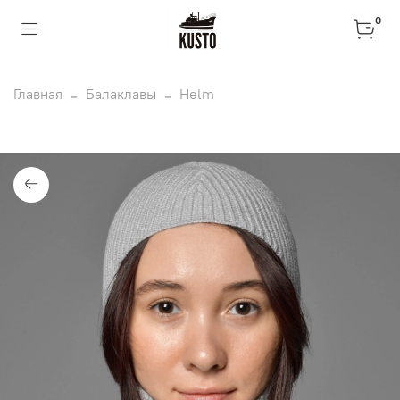
0
Главная
Балаклавы
Helm