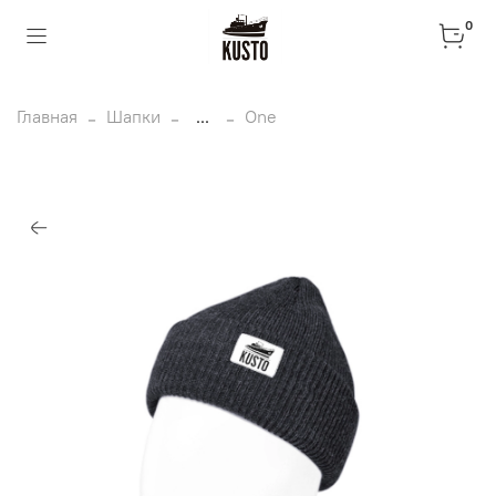
0
Главная
Шапки
...
One