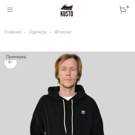
0
Главная
Одежда
Флиски
Примерка