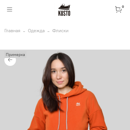
0
Главная
Одежда
Флиски
Примерка