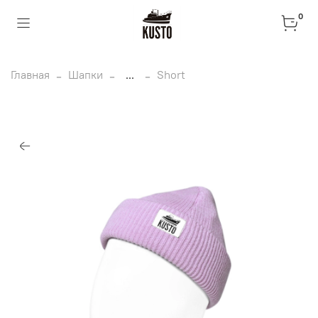
0
Главная
Шапки
...
Short