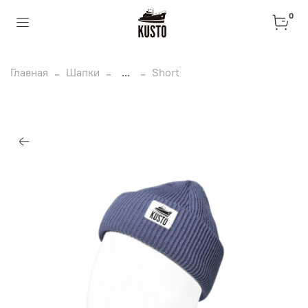
0
Главная
Шапки
...
Short