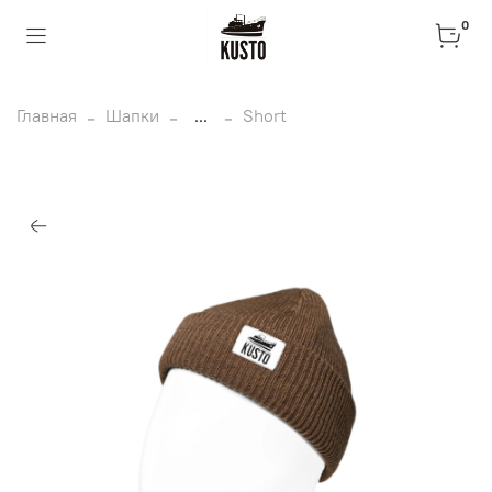
0
Главная
Шапки
...
Short