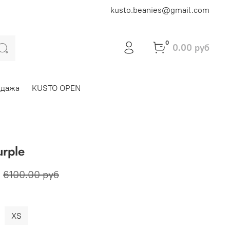
kusto.beanies@gmail.com
0
0.00 руб
одажа
KUSTO OPEN
urple
6100.00 руб
XS