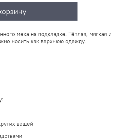
корзину
нного меха на подкладке. Тёплая, мягкая и
ожно носить как верхнюю одежду.
у:
 других вещей
едствами