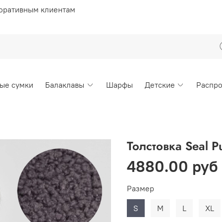
оративным клиентам
ые сумки
Балаклавы
Шарфы
Детские
Распр
Толстовка Seal P
4880.00 руб
Размер
S
M
L
XL